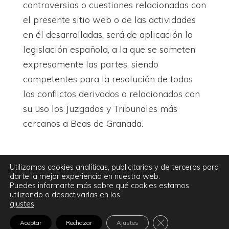
controversias o cuestiones relacionadas con
el presente sitio web o de las actividades
en él desarrolladas, será de aplicación la
legislación española, a la que se someten
expresamente las partes, siendo
competentes para la resolución de todos
los conflictos derivados o relacionados con
su uso los Juzgados y Tribunales más
cercanos a Beas de Granada.
Utilizamos cookies analíticas, publicitarias y de terceros para
darte la mejor experiencia en nuestra web.
Puedes informarte más sobre qué cookies estamos
utilizando o desactivarlas en los
[Envero] © 2021–2026
politica de privacidad
aviso legal
ajustes
.
politica de cookies
CERRAR EL BANNER
Aceptar
Rechazar
Ajustes